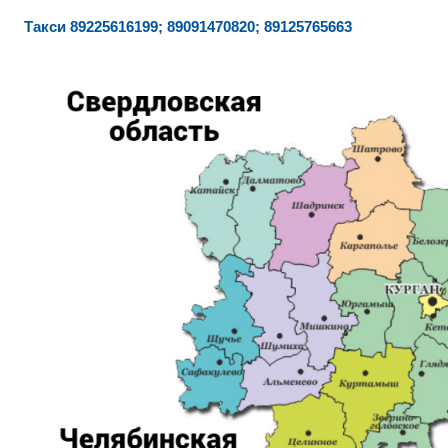
Такси 89225616199; 89091470820; 89125765663